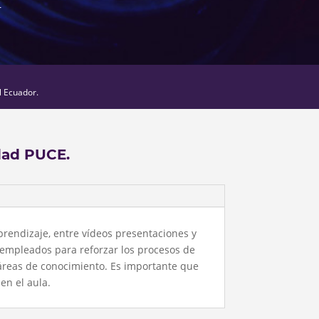
r
l Ecuador.
dad PUCE.
prendizaje, entre vídeos presentaciones y
 empleados para reforzar los procesos de
áreas de conocimiento. Es importante que
en el aula.