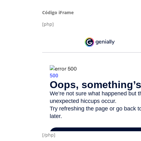
Código iFrame
[php]
[/php]