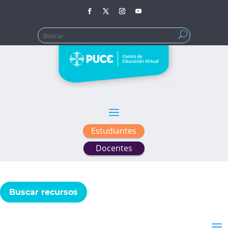
Buscar:
Estudiantes
Docentes
Buscar recursos