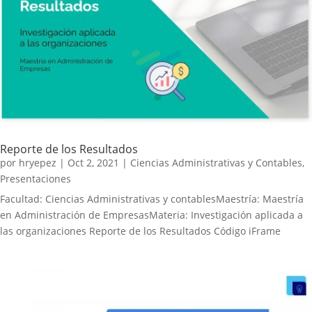
Reporte de los Resultados
por
hryepez
|
Oct 2, 2021
|
Ciencias Administrativas y Contables
,
Presentaciones
Facultad: Ciencias Administrativas y contablesMaestría: Maestría
en Administración de EmpresasMateria: Investigación aplicada a
las organizaciones Reporte de los Resultados Código iFrame