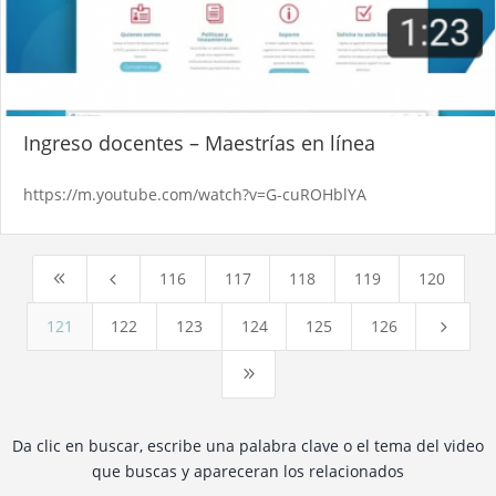
Ingreso docentes – Maestrías en línea
https://m.youtube.com/watch?v=G-cuROHblYA
116
117
118
119
120
8
4
121
122
123
124
125
126
5
9
Da clic en buscar, escribe una palabra clave o el tema del video
que buscas y apareceran los relacionados