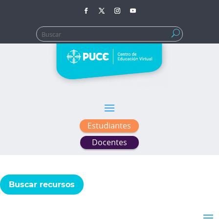
Buscar:
Estudiantes
Docentes
Buscar recursos