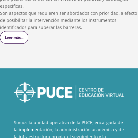
específicas.
Son aspectos que requieren ser abordados con prioridad, a efecto
de posibilitar la intervención mediante los instrumentos
identificados para superar las barreras.
Leer más...
Leer más...
Leer más...
Somos la unidad operativa de la PUCE, encargada de
la implementación, la administración académica y de
la infraestructura propia, el seguimiento y la