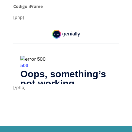
Código iFrame
[php]
[/php]