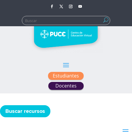
Buscar:
Estudiantes
Docentes
Buscar recursos