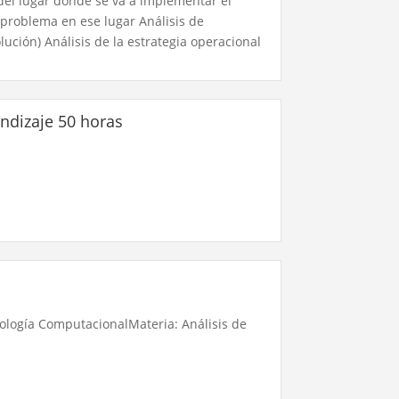
del lugar donde se va a implementar el
problema en ese lugar Análisis de
lución) Análisis de la estrategia operacional
endizaje 50 horas
iología ComputacionalMateria: Análisis de