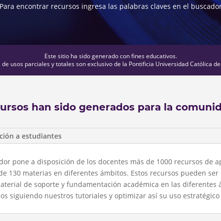
Para encontrar recursos ingresa las palabras claves en el buscado
Este sitio ha sido generado con fines educativos.
de usos parciales y totales son exclusivo de la Pontificia Universidad Católica de
cursos han sido generados para la comuni
ción a estudiantes
uador pone a disposición de los docentes más de 1000 recursos de a
de 130 materias en diferentes ámbitos. Estos recursos pueden ser
aterial de soporte y fundamentación académica en las diferentes 
 siguiendo nuestros tutoriales y optimizar así su uso estratégico 