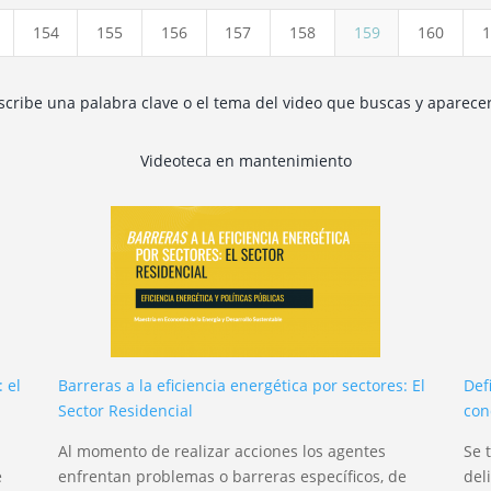
154
155
156
157
158
159
160
1
escribe una palabra clave o el tema del video que buscas y aparece
Videoteca en mantenimiento
 el
Barreras a la eficiencia energética por sectores: El
Def
Sector Residencial
con
Al momento de realizar acciones los agentes
Se 
e
enfrentan problemas o barreras específicos, de
del