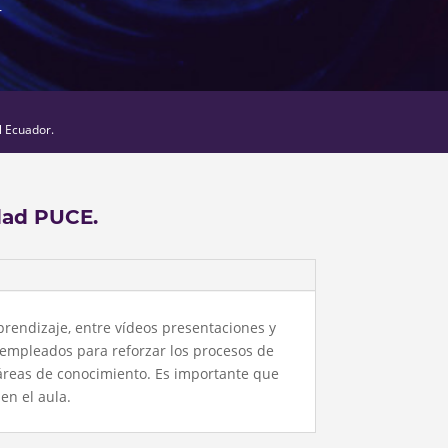
r
l Ecuador.
dad PUCE.
prendizaje, entre vídeos presentaciones y
 empleados para reforzar los procesos de
áreas de conocimiento. Es importante que
en el aula.