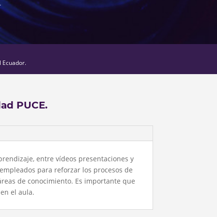
r
l Ecuador.
dad PUCE.
prendizaje, entre vídeos presentaciones y
 empleados para reforzar los procesos de
áreas de conocimiento. Es importante que
en el aula.