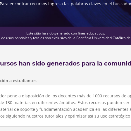
Para encontrar recursos ingresa las palabras claves en el buscado
Este sitio ha sido generado con fines educativos.
de usos parciales y totales son exclusivo de la Pontificia Universidad Católica de
cursos han sido generados para la comuni
ción a estudiantes
uador pone a disposición de los docentes más de 1000 recursos de a
de 130 materias en diferentes ámbitos. Estos recursos pueden ser
aterial de soporte y fundamentación académica en las diferentes 
 siguiendo nuestros tutoriales y optimizar así su uso estratégico 