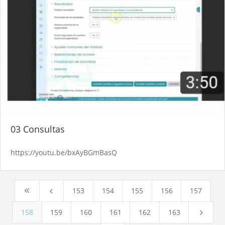
03 Consultas
https://youtu.be/bxAyBGmBasQ
153
154
155
156
157
8
4
158
159
160
161
162
163
5