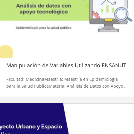
Manipulación de Variables Utilizando ENSANUT
Facultad: MedicinaMaestría: Maestría en Epidemiología
para la Salud PúblicaMateria: Análisis de Datos con Apoyo ...