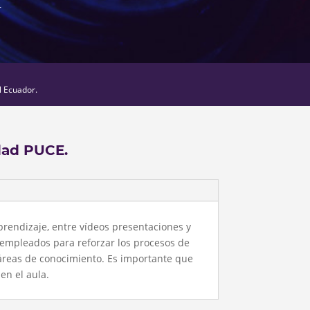
r
l Ecuador.
dad PUCE.
prendizaje, entre vídeos presentaciones y
 empleados para reforzar los procesos de
áreas de conocimiento. Es importante que
en el aula.