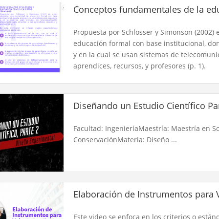
Conceptos fundamentales de la edu
Propuesta por Schlosser y Simonson (2002) 
educación formal con base institucional, do
y en la cual se usan sistemas de telecomunic
aprendices, recursos, y profesores (p. 1).
Diseñando un Estudio Científico Par
Facultad: IngenieríaMaestría: Maestría en Sos
ConservaciónMateria: Diseño ...
Elaboración de Instrumentos para V
Este video se enfoca en los criterios o está