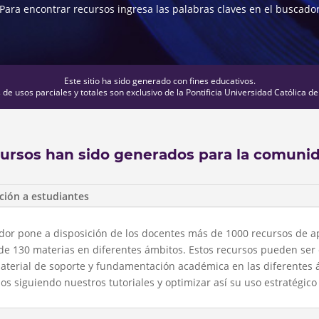
Para encontrar recursos ingresa las palabras claves en el buscado
Este sitio ha sido generado con fines educativos.
de usos parciales y totales son exclusivo de la Pontificia Universidad Católica de
cursos han sido generados para la comuni
ción a estudiantes
uador pone a disposición de los docentes más de 1000 recursos de a
de 130 materias en diferentes ámbitos. Estos recursos pueden ser
aterial de soporte y fundamentación académica en las diferentes 
 siguiendo nuestros tutoriales y optimizar así su uso estratégico 