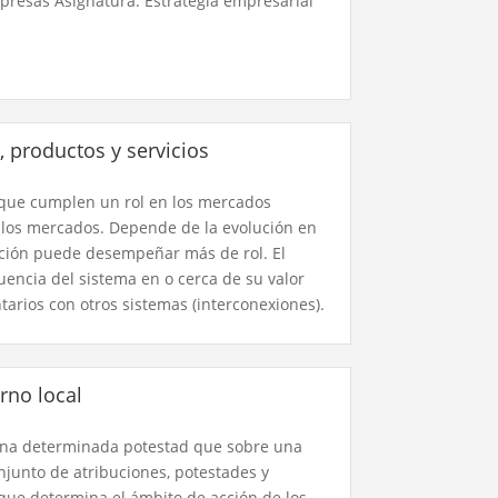
presas Asignatura: Estrategia empresarial
, productos y servicios
que cumplen un rol en los mercados
 los mercados. Depende de la evolución en
ación puede desempeñar más de rol. El
uencia del sistema en o cerca de su valor
tarios con otros sistemas (interconexiones).
rno local
e una determinada potestad que sobre una
junto de atribuciones, potestades y
que determina el ámbito de acción de los