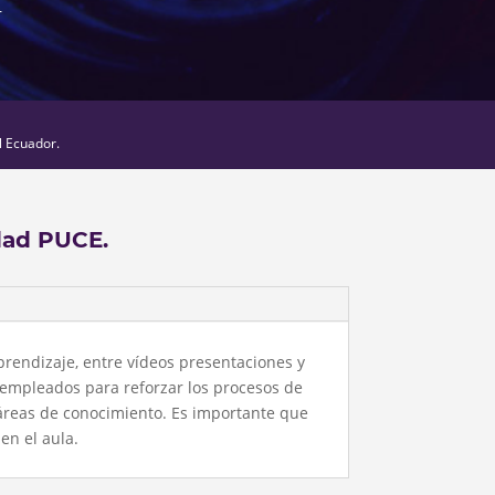
r
l Ecuador.
dad PUCE.
prendizaje, entre vídeos presentaciones y
 empleados para reforzar los procesos de
áreas de conocimiento. Es importante que
en el aula.