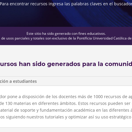
Para encontrar recursos ingresa las palabras claves en el buscado
Este sitio ha sido generado con fines educativos.
de usos parciales y totales son exclusivo de la Pontificia Universidad Católica de
cursos han sido generados para la comuni
ción a estudiantes
uador pone a disposición de los docentes más de 1000 recursos de a
de 130 materias en diferentes ámbitos. Estos recursos pueden ser
aterial de soporte y fundamentación académica en las diferentes 
 siguiendo nuestros tutoriales y optimizar así su uso estratégico 