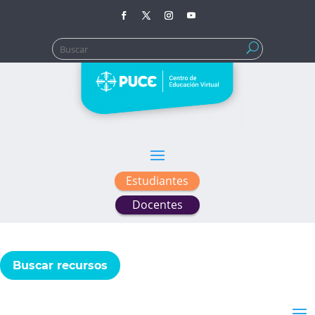
Buscar:
Estudiantes
Docentes
Buscar recursos