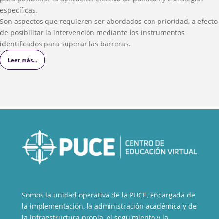
específicas.
Son aspectos que requieren ser abordados con prioridad, a efecto
de posibilitar la intervención mediante los instrumentos
identificados para superar las barreras.
Leer más...
Leer más...
Leer más...
Somos la unidad operativa de la PUCE, encargada de
la implementación, la administración académica y de
la infraestructura propia, el seguimiento y la