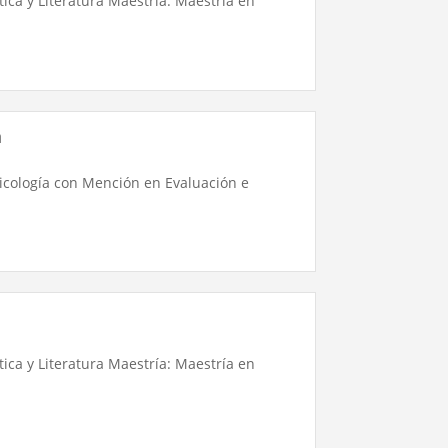
ica y Literatura Maestría: Maestría en
n
sicología con Mención en Evaluación e
ica y Literatura Maestría: Maestría en