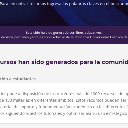
Para encontrar recursos ingresa las palabras claves en el buscado
Este sitio ha sido generado con fines educativos.
de usos parciales y totales son exclusivo de la Pontificia Universidad Católica de
cursos han sido generados para la comuni
ción a estudiantes
uador pone a disposición de los docentes más de 1000 recursos de a
de 130 materias en diferentes ámbitos. Estos recursos pueden ser
aterial de soporte y fundamentación académica en las diferentes 
 siguiendo nuestros tutoriales y optimizar así su uso estratégico 