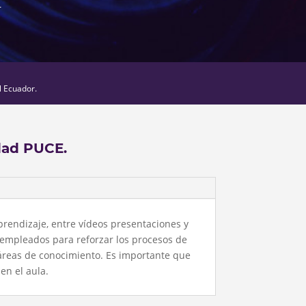
r
l Ecuador.
dad PUCE.
prendizaje, entre vídeos presentaciones y
 empleados para reforzar los procesos de
áreas de conocimiento. Es importante que
en el aula.