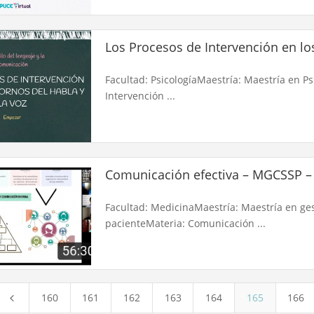
Los Procesos de Intervención en los
Facultad: PsicologíaMaestría: Maestría en P
Intervención ...
Comunicación efectiva – MGCSSP – 
Facultad: MedicinaMaestría: Maestría en ges
pacienteMateria: Comunicación ...
160
161
162
163
164
165
166
4