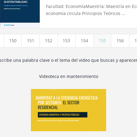
Facultad: EconomíaMaestría: Maestría en E
economía circula Principios Teóricos ...
150
151
152
153
154
155
156
1
escribe una palabra clave o el tema del video que buscas y aparece
Videoteca en mantenimiento