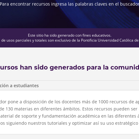
Para encontrar recursos ingresa las palabras claves en el buscado
Este sitio ha sido generado con fines educativos.
de usos parciales y totales son exclusivo de la Pontificia Universidad Católica de
cursos han sido generados para la comuni
ción a estudiantes
uador pone a disposición de los docentes más de 1000 recursos de a
de 130 materias en diferentes ámbitos. Estos recursos pueden ser
aterial de soporte y fundamentación académica en las diferentes 
 siguiendo nuestros tutoriales y optimizar así su uso estratégico 