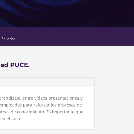
r
l Ecuador.
dad PUCE.
prendizaje, entre vídeos presentaciones y
 empleados para reforzar los procesos de
áreas de conocimiento. Es importante que
en el aula.