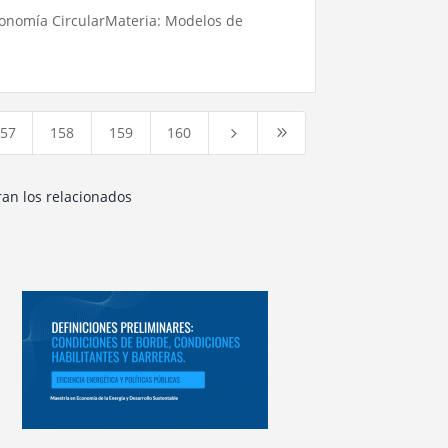
conomía CircularMateria: Modelos de
57
158
159
160
5
9
ran los relacionados