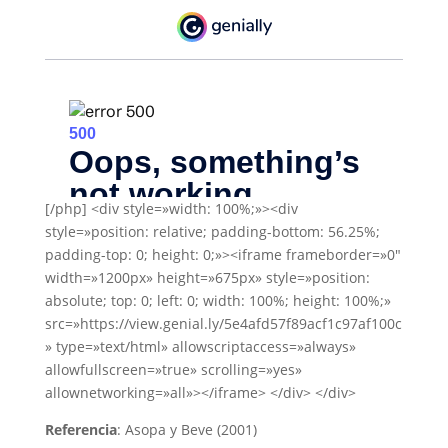
[/php] <div style=»width: 100%;»><div
style=»position: relative; padding-bottom: 56.25%;
padding-top: 0; height: 0;»><iframe frameborder=»0″
width=»1200px» height=»675px» style=»position:
absolute; top: 0; left: 0; width: 100%; height: 100%;»
src=»https://view.genial.ly/5e4afd57f89acf1c97af100c
» type=»text/html» allowscriptaccess=»always»
allowfullscreen=»true» scrolling=»yes»
allownetworking=»all»></iframe> </div> </div>
Referencia
: Asopa y Beve (2001)