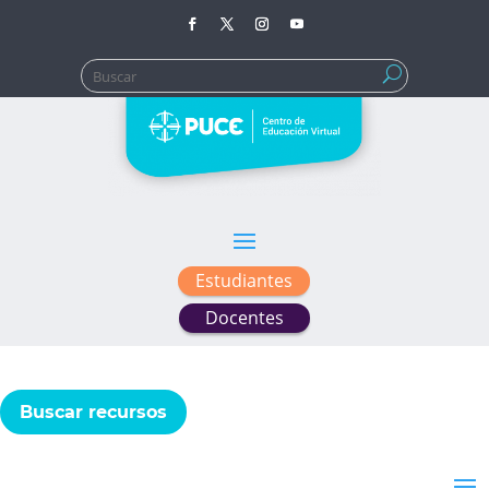
Buscar:
Estudiantes
Docentes
Buscar recursos