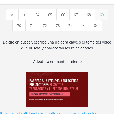
64
65
66
67
68
69
8
4
70
71
72
73
74
5
9
Da clic en buscar, escribe una palabra clave o el tema del video
que buscas y apareceran los relacionados
Videoteca en mantenimiento
Barreras a la eficiencia energética por sectores: el sector