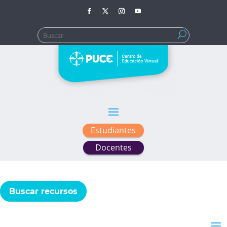
Buscar:
Estudiantes
Docentes
Buscar recursos