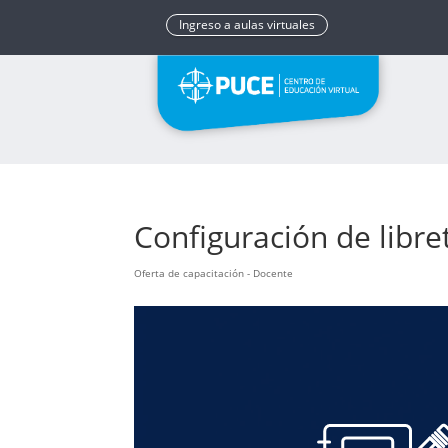
Ingreso a aulas virtuales
Configuración de libret
Oferta de capacitación - Docente