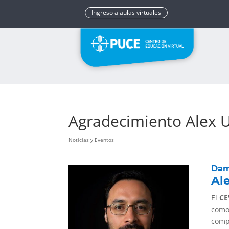
Ingreso a aulas virtuales
Agradecimiento Alex 
Noticias y Eventos
Dam
Al
El
CE
com
comp