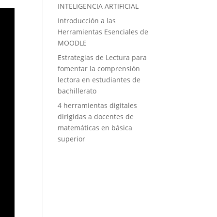
INTELIGENCIA ARTIFICIAL
Introducción a las
Herramientas Esenciales de
MOODLE
Estrategias de Lectura para
fomentar la comprensión
lectora en estudiantes de
bachillerato
4 herramientas digitales
dirigidas a docentes de
matemáticas en básica
superior