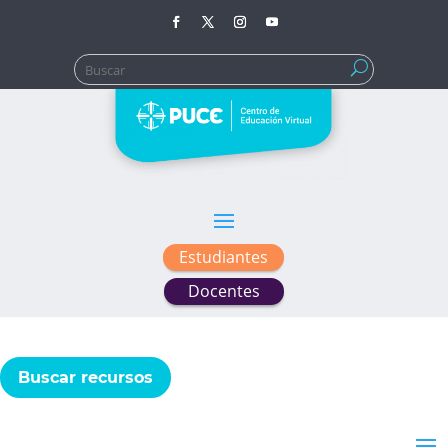
Buscar:
Estudiantes
Docentes
Buscar recursos