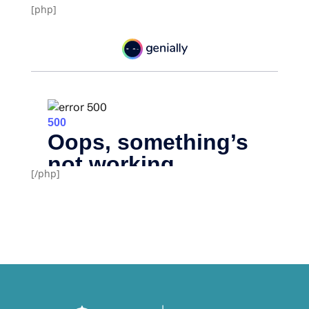
[php]
[/php]