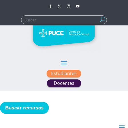
Buscar:
Estudiantes
Docentes
Buscar recursos