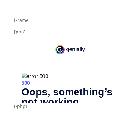
iFrame:
[php]
[/php]