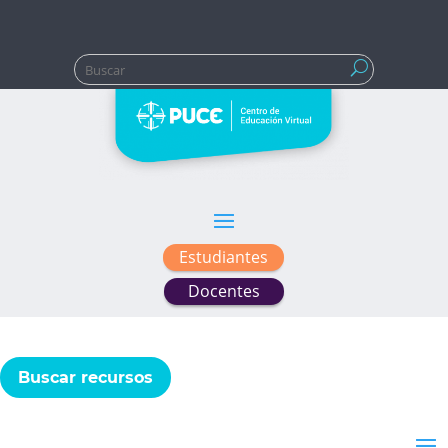
Buscar:
Estudiantes
Docentes
Buscar recursos