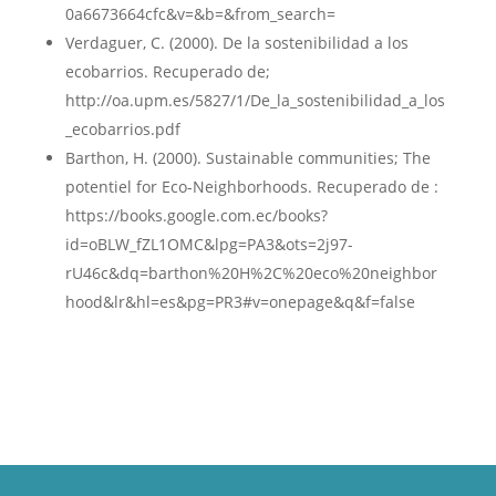
0a6673664cfc&v=&b=&from_search=
Verdaguer, C. (2000). De la sostenibilidad a los
ecobarrios. Recuperado de;
http://oa.upm.es/5827/1/De_la_sostenibilidad_a_los
_ecobarrios.pdf
Barthon, H. (2000). Sustainable communities; The
potentiel for Eco-Neighborhoods. Recuperado de :
https://books.google.com.ec/books?
id=oBLW_fZL1OMC&lpg=PA3&ots=2j97-
rU46c&dq=barthon%20H%2C%20eco%20neighbor
hood&lr&hl=es&pg=PR3#v=onepage&q&f=false