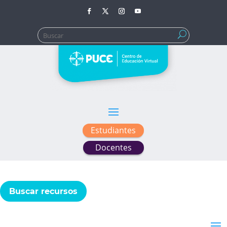
Buscar:
Estudiantes
Docentes
Buscar recursos