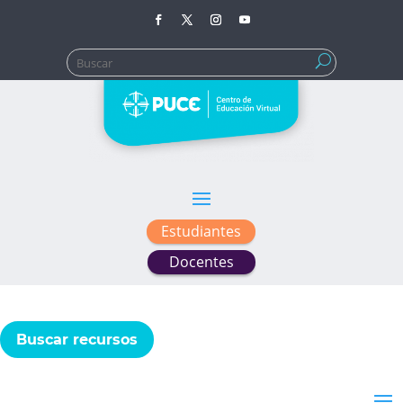
Buscar:
Estudiantes
Docentes
Buscar recursos