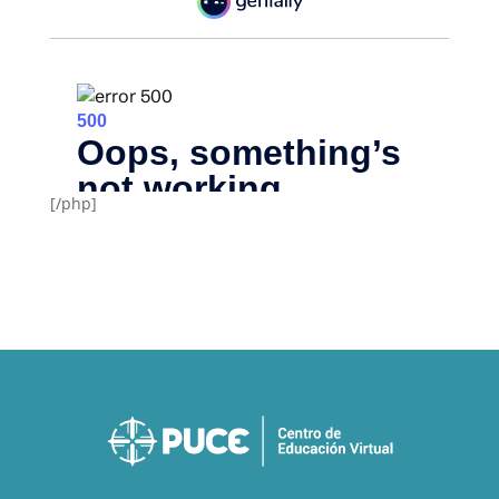
[/php]