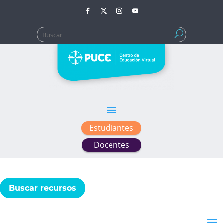
Buscar:
Estudiantes
Docentes
Buscar recursos