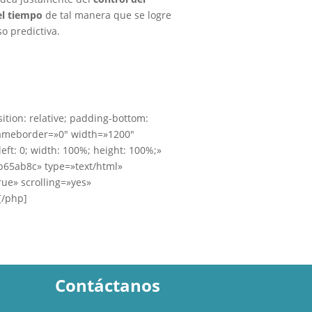
el tiempo
de tal manera que se logre
o predictiva.
ition: relative; padding-bottom:
frameborder=»0″ width=»1200″
left: 0; width: 100%; height: 100%;»
fb65ab8c» type=»text/html»
rue» scrolling=»yes»
[/php]
Contáctanos