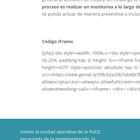
proceso es realizar un monitorea a lo largo d
se pueda actuar de manera preventiva o inclus
Código iFrame
[php]<div style=»width: 100%;»><div style=»pos
56.25%; padding-top: 0; height: 0;»><iframe 
height=»675″ style=»position: absolute; top: 0; 
src=»https://view.genial.ly/5f8c62a33b7abd0c
allowscriptaccess=»always» allowfullscreen=»t
allownetworking=»all»></iframe> </div> </div>
Somos la unidad operativa de la PUCE,
encargada de la implementación, la