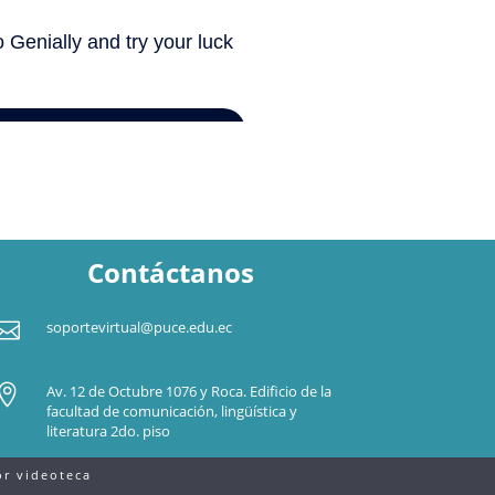
Contáctanos

soportevirtual@puce.edu.ec

Av. 12 de Octubre 1076 y Roca. Edificio de la
facultad de comunicación, lingüística y
literatura 2do. piso
r videoteca