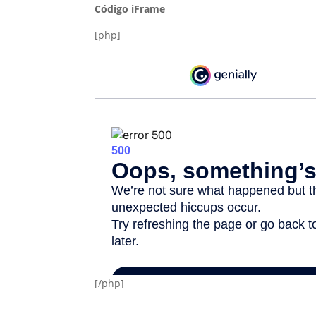
Código iFrame
[php]
[/php]