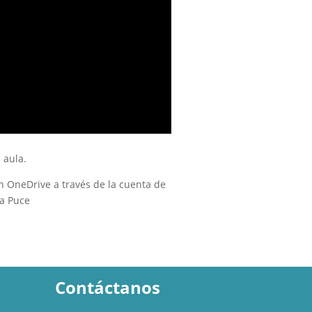
 aula.
n OneDrive a través de la cuenta de
la Puce
Contáctanos