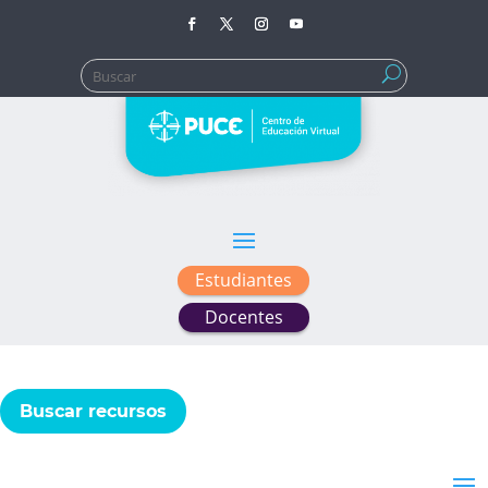
Buscar:
Estudiantes
Docentes
Buscar recursos