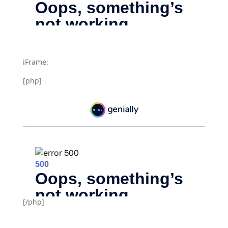
iFrame:
[php]
[/php]