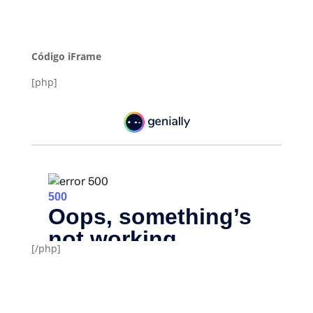
Código iFrame
[php]
[/php]