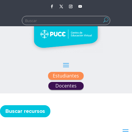
Buscar:
Estudiantes
Docentes
Buscar recursos