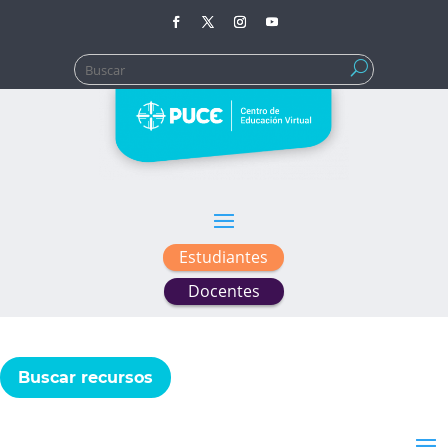
Buscar:
Estudiantes
Docentes
Buscar recursos