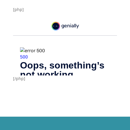
[php]
[/php]