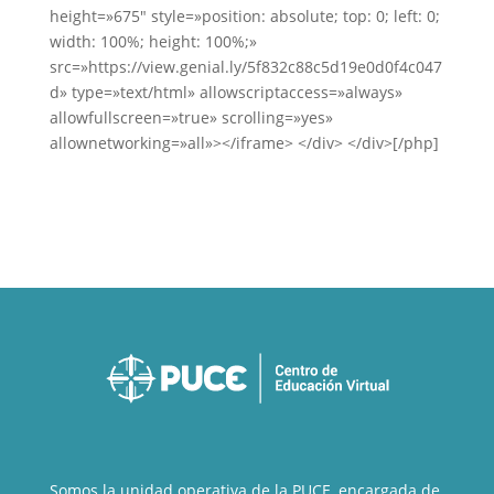
height=»675″ style=»position: absolute; top: 0; left: 0;
width: 100%; height: 100%;»
src=»https://view.genial.ly/5f832c88c5d19e0d0f4c047
d» type=»text/html» allowscriptaccess=»always»
allowfullscreen=»true» scrolling=»yes»
allownetworking=»all»></iframe> </div> </div>[/php]
Somos la unidad operativa de la PUCE, encargada de