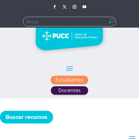
Buscar:
Estudiantes
Docentes
Buscar recursos