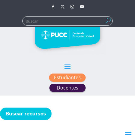
Buscar:
Estudiantes
Docentes
Buscar recursos