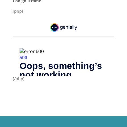
Código iFrame
[php]
[/php]