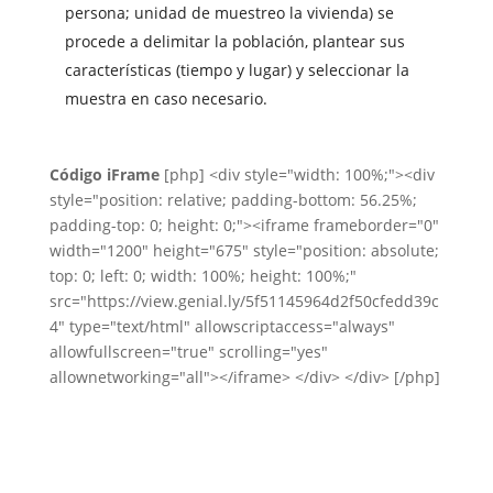
persona; unidad de muestreo la vivienda) se
procede a delimitar la población, plantear sus
características (tiempo y lugar) y seleccionar la
muestra en caso necesario.
Código iFrame
[php] <div style="width: 100%;"><div
style="position: relative; padding-bottom: 56.25%;
padding-top: 0; height: 0;"><iframe frameborder="0"
width="1200" height="675" style="position: absolute;
top: 0; left: 0; width: 100%; height: 100%;"
src="https://view.genial.ly/5f51145964d2f50cfedd39c
4" type="text/html" allowscriptaccess="always"
allowfullscreen="true" scrolling="yes"
allownetworking="all"></iframe> </div> </div> [/php]