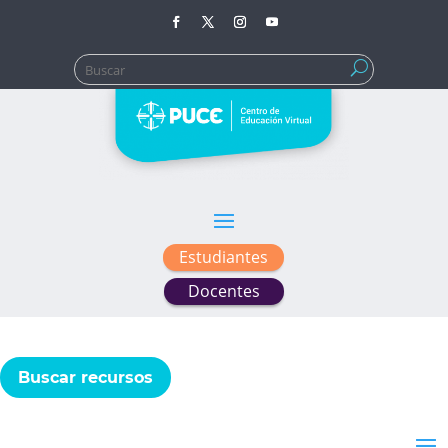
Buscar:
Estudiantes
Docentes
Buscar recursos