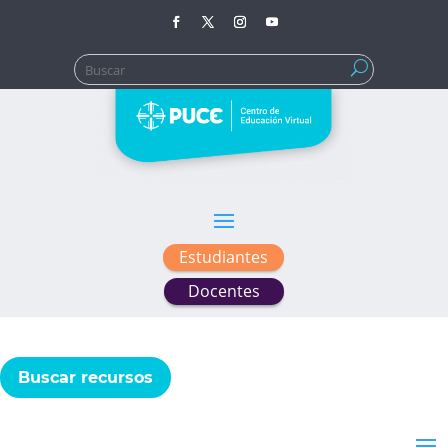
Buscar:
Estudiantes
Docentes
Buscar recursos