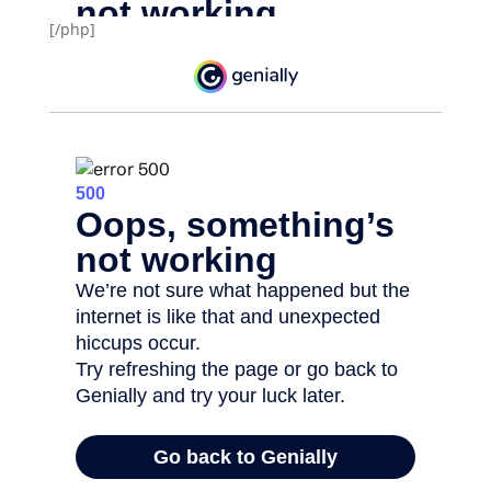
[/php]