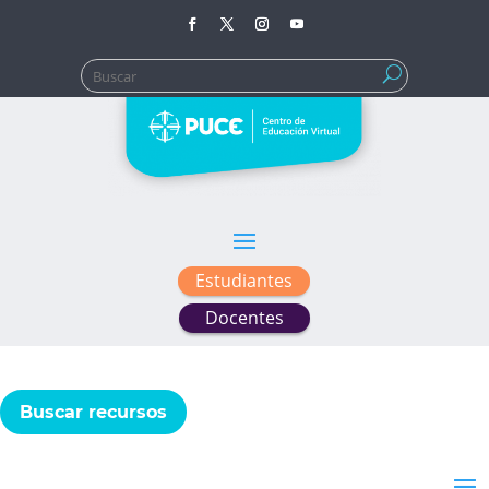
Buscar:
Estudiantes
Docentes
Buscar recursos