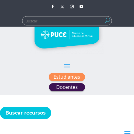
Buscar:
Estudiantes
Docentes
Buscar recursos