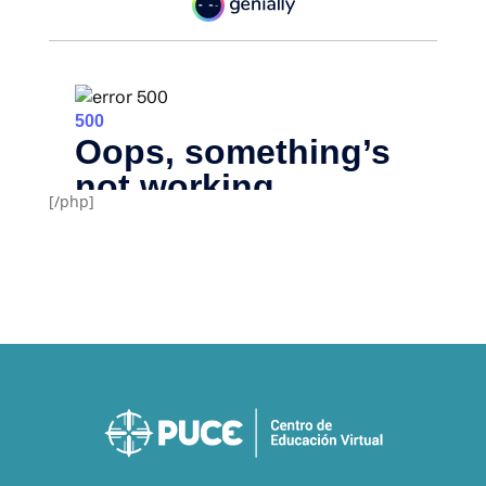
[/php]