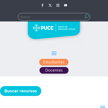
Buscar:
Estudiantes
Docentes
Buscar recursos