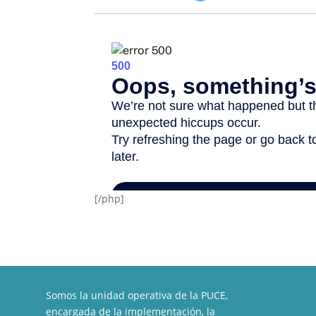
[/php]
Somos la unidad operativa de la PUCE,
encargada de la implementación, la