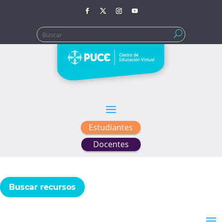
Buscar:
Estudiantes
Docentes
Buscar recursos