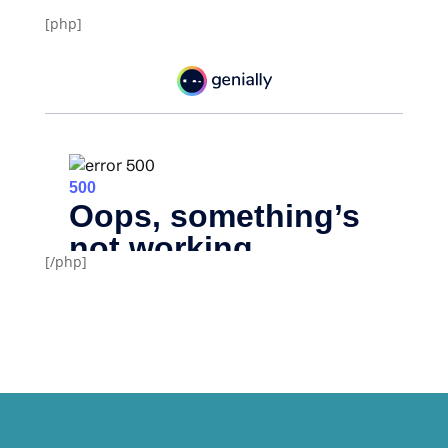
[php]
[/php]