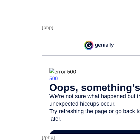
[php]
[/php]