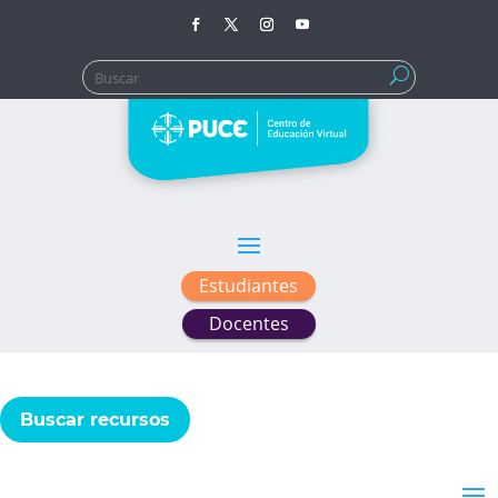
Buscar:
Estudiantes
Docentes
Buscar recursos