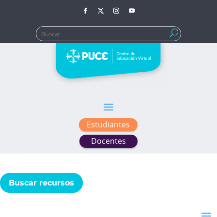
Buscar:
Estudiantes
Docentes
Buscar recursos