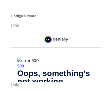
Código iFrame
[php]
[/php]