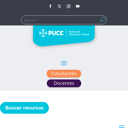
Buscar:
Estudiantes
Docentes
Buscar recursos