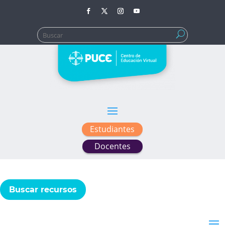
Buscar:
Estudiantes
Docentes
Buscar recursos