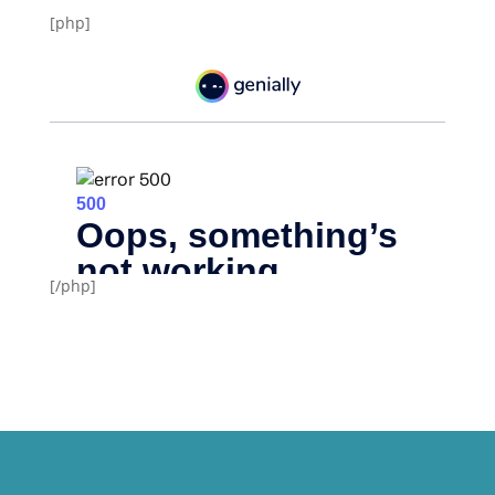
[php]
[/php]